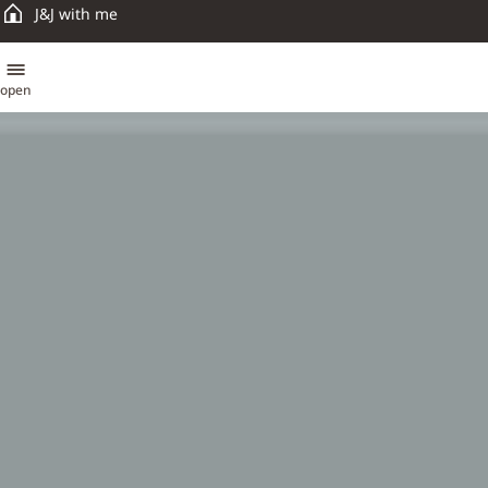
J&J with me
open