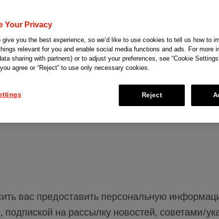
цию либо используя данный Сайт, вы соглашае
e Your Privacy
give you the best experience, so we’d like to use cookies to tell us how to i
х данных в соответствии с условиями и положе
things relevant for you and enable social media functions and ads. For more i
data sharing with partners) or to adjust your preferences, see “Cookie Settings
иных согласий на обработку персональных дан
 you agree or “Reject” to use only necessary cookies.
n & Johnson Kazakhstan» может обрабатывать ва
ettings
Reject
A
и
сить вас предоставить персональную информаци
подпиской на рассылку новостей, советами/ука