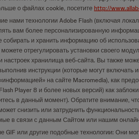
ольше о файлах cookie, посетите
http://www.allab
ие нами технологии Adobe Flash (включая локаль
влять вам более персонализированную информац
же собирать и хранить информацию об использов
 можете отрегулировать установки своего модуля
и настроек хранилища веб-сайта. Вы также може
выполнив инструкции (которые могут включать и
«информацией» на сайте Macromedia), как пред
lash Player 8 и более новых версий) как заблок
тесь в данный момент). Обратите внимание, что
ожет снизить или затруднить функциональность
емые в связи с данным Сайтом или нашим онлай
ые GIF или другие подобные технологии: Они мо